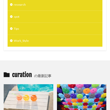
research
spot
Tips
Work_Style
curation
の最新記事