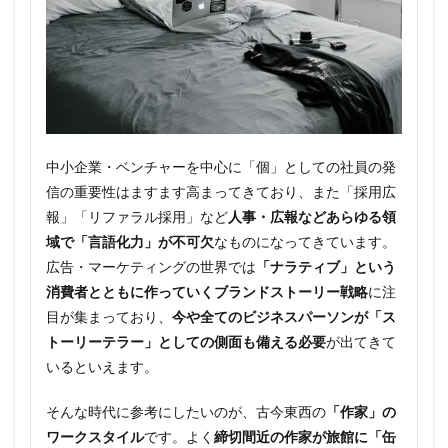
中小企業・ベンチャーを中心に「個」としての社員の発
信の重要性はますます高まってきており、また「採用広
報」「リファラル採用」など
人事・広報などあらゆる領
域で「言語化力」が不可欠
なものになってきています。
広告・マーケティングの世界では
「ナラティブ」という
消費者とともに作っていくブランドストーリー戦略
に注
目が集まっており、
今や全てのビジネスパーソンが「ス
トーリーテラー」としての側面も備える必要
が出てきて
いるといえます。
そんな時代に参考にしたいのが、古今東西の
「作家」の
ワークスタイル
です。よく
締切間近の作家が旅館に「缶