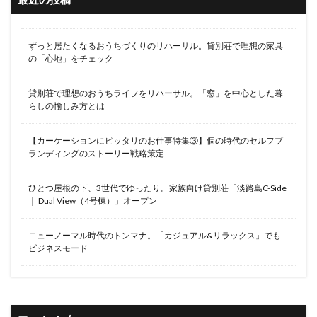
ずっと居たくなるおうちづくりのリハーサル。貸別荘で理想の家具
の「心地」をチェック
貸別荘で理想のおうちライフをリハーサル。「窓」を中心とした暮
らしの愉しみ方とは
【カーケーションにピッタリのお仕事特集③】個の時代のセルフブ
ランディングのストーリー戦略策定
ひとつ屋根の下、3世代でゆったり。家族向け貸別荘「淡路島C-Side
｜ Dual View（4号棟）」オープン
ニューノーマル時代のトンマナ。「カジュアル&リラックス」でも
ビジネスモード