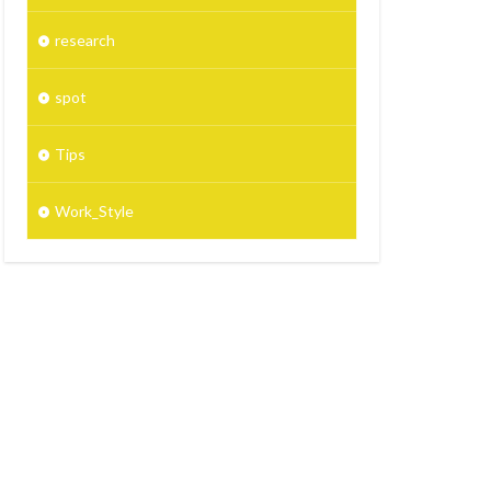
research
spot
Tips
Work_Style