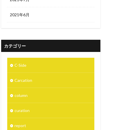
2021年6月
カテゴリー
C-Side
Carcation
column
curation
report