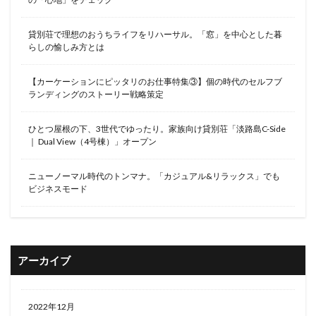
貸別荘で理想のおうちライフをリハーサル。「窓」を中心とした暮
らしの愉しみ方とは
【カーケーションにピッタリのお仕事特集③】個の時代のセルフブ
ランディングのストーリー戦略策定
ひとつ屋根の下、3世代でゆったり。家族向け貸別荘「淡路島C-Side
｜ Dual View（4号棟）」オープン
ニューノーマル時代のトンマナ。「カジュアル&リラックス」でも
ビジネスモード
アーカイブ
2022年12月