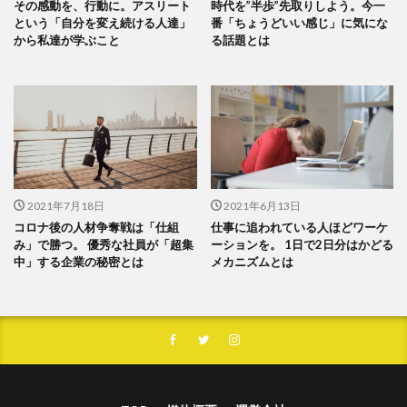
その感動を、行動に。アスリート
時代を”半歩”先取りしよう。今一
という「自分を変え続ける人達」
番「ちょうどいい感じ」に気にな
から私達が学ぶこと
る話題とは
2021年7月18日
2021年6月13日
コロナ後の人材争奪戦は「仕組
仕事に追われている人ほどワーケ
み」で勝つ。 優秀な社員が「超集
ーションを。 1日で2日分はかどる
中」する企業の秘密とは
メカニズムとは