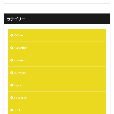
カテゴリー
C-Side
Carcation
column
curation
report
research
spot