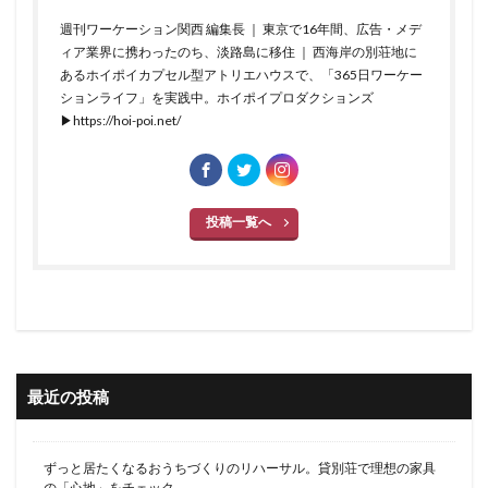
週刊ワーケーション関西 編集長 ｜ 東京で16年間、広告・メデ
ィア業界に携わったのち、淡路島に移住 ｜ 西海岸の別荘地に
あるホイポイカプセル型アトリエハウスで、「365日ワーケー
ションライフ」を実践中。ホイポイプロダクションズ
▶https://hoi-poi.net/
投稿一覧へ
最近の投稿
ずっと居たくなるおうちづくりのリハーサル。貸別荘で理想の家具
の「心地」をチェック