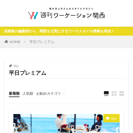
路島の編集部から、関西を元気にするワークスタイル情報を発信！
HOME
平日プレミアム
TAG
平日プレミアム
新着順
人気順
お勧めカテゴリ
未分類
spot