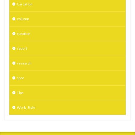
Carcation
column
curation
report
research
spot
Tips
Work_Style